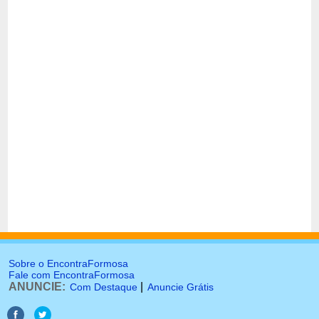
Sobre o EncontraFormosa
Fale com EncontraFormosa
ANUNCIE:
|
Com Destaque
Anuncie Grátis