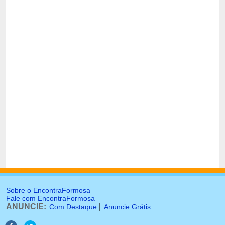
Sobre o EncontraFormosa
Fale com EncontraFormosa
ANUNCIE:
|
Com Destaque
Anuncie Grátis