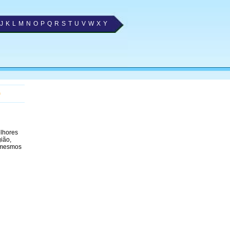
J
K
L
M
N
O
P
Q
R
S
T
U
V
W
X
Y
O
elhores
ião,
 mesmos