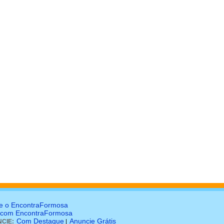
e o EncontraFormosa
 com EncontraFormosa
Com Destaque
Anuncie Grátis
CIE:
|