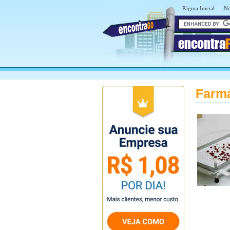
|
Página Inicial
No
encontra
Farm