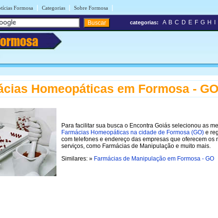
|
|
|
tícias Formosa
Categorias
Sobre Formosa
A
B
C
D
E
F
G
H
I
categorias:
Formosa
ácias Homeopáticas em Formosa - G
Para facilitar sua busca o Encontra Goiás selecionou as m
Farmácias Homeopáticas na cidade de Formosa (GO)
e reg
com telefones e endereço das empresas que oferecem os
serviços, como Farmácias de Manipulação e muito mais.
Similares: »
Farmácias de Manipulação em Formosa - GO