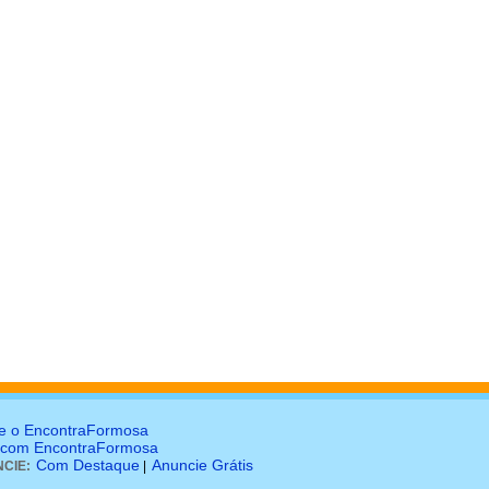
e o EncontraFormosa
 com EncontraFormosa
Com Destaque
Anuncie Grátis
CIE:
|