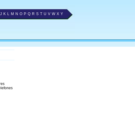
J
K
L
M
N
O
P
Q
R
S
T
U
V
W
X
Y
res
elefones