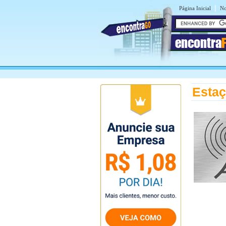
|
Página Inicial
No
encontra
Estaç