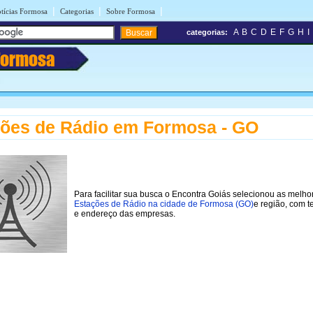
|
|
|
tícias Formosa
Categorias
Sobre Formosa
A
B
C
D
E
F
G
H
I
categorias:
Formosa
ões de Rádio em Formosa - GO
Para facilitar sua busca o Encontra Goiás selecionou as melho
Estações de Rádio na cidade de Formosa (GO)
e região, com t
e endereço das empresas.