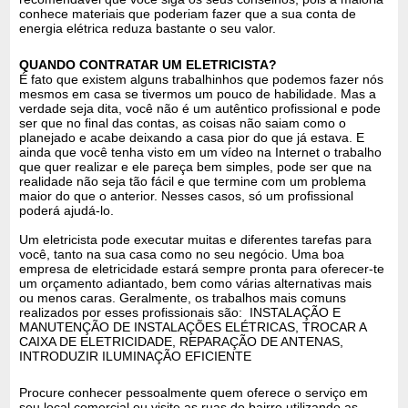
conhece materiais que poderiam fazer que a sua conta de
energia elétrica reduza bastante o seu valor.
QUANDO CONTRATAR UM ELETRICISTA?
É fato que existem alguns trabalhinhos que podemos fazer nós
mesmos em casa se tivermos um pouco de habilidade. Mas a
verdade seja dita, você não é um autêntico profissional e pode
ser que no final das contas, as coisas não saiam como o
planejado e acabe deixando a casa pior do que já estava. E
ainda que você tenha visto em um vídeo na Internet o trabalho
que quer realizar e ele pareça bem simples, pode ser que na
realidade não seja tão fácil e que termine com um problema
maior do que o anterior. Nesses casos, só um profissional
poderá ajudá-lo.
Um eletricista pode executar muitas e diferentes tarefas para
você, tanto na sua casa como no seu negócio. Uma boa
empresa de eletricidade estará sempre pronta para oferecer-te
um orçamento adiantado, bem como várias alternativas mais
ou menos caras. Geralmente, os trabalhos mais comuns
realizados por esses profissionais são: INSTALAÇÃO E
MANUTENÇÃO DE INSTALAÇÕES ELÉTRICAS, TROCAR A
CAIXA DE ELETRICIDADE, REPARAÇÃO DE ANTENAS,
INTRODUZIR ILUMINAÇÃO EFICIENTE
Procure conhecer pessoalmente quem oferece o serviço em
seu local comercial ou visite as ruas do bairro utilizando as