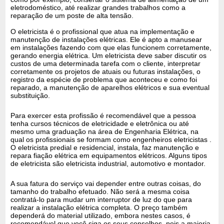
eletrodoméstico, até realizar grandes trabalhos como a
reparação de um poste de alta tensão.
O eletricista é o profissional que atua na implementação e
manutenção de instalações elétricas. Ele é apto a manusear
em instalações fazendo com que elas funcionem corretamente,
gerando energia elétrica. Um eletricista deve saber discutir os
custos de uma determinada tarefa com o cliente, interpretar
corretamente os projetos de atuais ou futuras instalações, o
registro da espécie de problema que aconteceu e como foi
reparado, a manutenção de aparelhos elétricos e sua eventual
substituição.
Para exercer esta profissão é recomendável que a pessoa
tenha cursos técnicos de eletricidade e eletrônica ou até
mesmo uma graduação na área de Engenharia Elétrica, na
qual os profissionais se formam como engenheiros eletricistas .
O eletricista predial e residencial, instala, faz manutenção e
repara fiação elétrica em equipamentos elétricos. Alguns tipos
de eletricista são eletricista industrial, automotivo e montador.
A sua fatura do serviço vai depender entre outras coisas, do
tamanho do trabalho efetuado. Não será a mesma coisa
contratá-lo para mudar um interruptor de luz do que para
realizar a instalação elétrica completa. O preço também
dependerá do material utilizado, embora nestes casos, é
recomendável que você siga os seus conselhos, pois a maioria