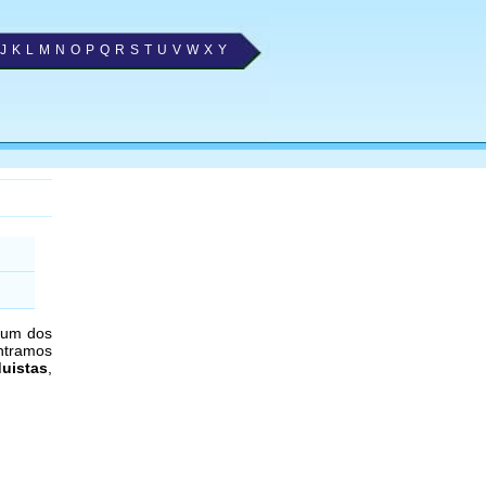
J
K
L
M
N
O
P
Q
R
S
T
U
V
W
X
Y
é um dos
ntramos
duistas
,