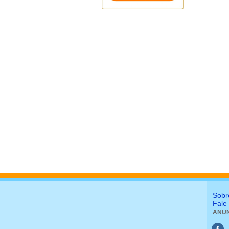
Sobr
Fale
ANUN