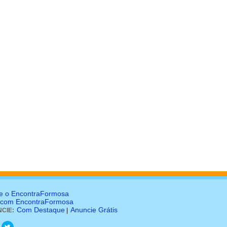
e o EncontraFormosa
 com EncontraFormosa
Com Destaque
Anuncie Grátis
CIE:
|