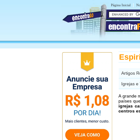
|
Página Inicial
No
encontra
Espir
Artigos 
Igrejas 
A grande m
países qu
igrejas ca
centros es