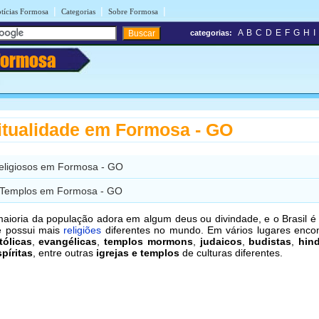
|
|
|
tícias Formosa
Categorias
Sobre Formosa
A
B
C
D
E
F
G
H
I
categorias:
Formosa
itualidade em Formosa - GO
Religiosos em Formosa - GO
e Templos em Formosa - GO
aioria da população adora em algum deus ou divindade, e o Brasil 
e possui mais
religiões
diferentes no mundo. Em vários lugares enco
tólicas
,
evangélicas
,
templos mormons
,
judaicos
,
budistas
,
hin
píritas
, entre outras
igrejas e templos
de culturas diferentes.